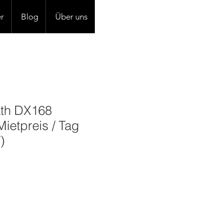
r
Blog
Über uns
ath DX168
ietpreis / Tag
)