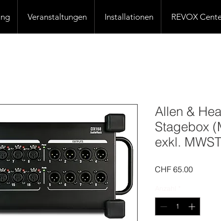
ung
Veranstaltungen
Installationen
REVOX Cente
Allen & He
Stagebox (M
exkl. MWST
Preis
CHF 65.00
Anzahl
*