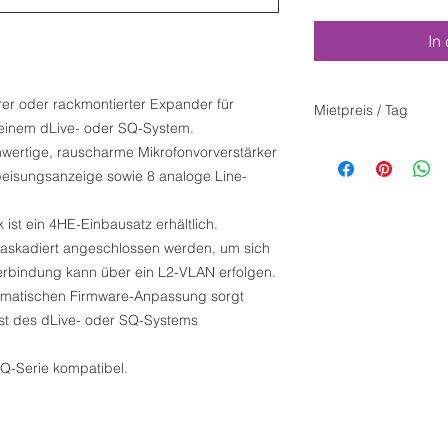
In
rer oder rackmontierter Expander für
Mietpreis / Tag
 einem dLive- oder SQ-System.
wertige, rauscharme Mikrofonvorverstärker
isungsanzeige sowie 8 analoge Line-
ist ein 4HE-Einbausatz erhältlich.
askadiert angeschlossen werden, um sich
Verbindung kann über ein L2-VLAN erfolgen.
utomatischen Firmware-Anpassung sorgt
st des dLive- oder SQ-Systems
SQ-Serie kompatibel.