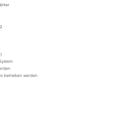
ärker
g
)
 System
erden
s betrieben werden
© 2026 by lichtundton.ch |
info@lichtundton.ch
| Tel: +41 52 659 50 00 |
Impressum
|
Datenschutzerklärung
Newsletter abonnieren