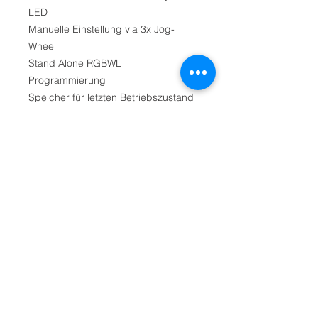
LED
Manuelle Einstellung via 3x Jog-
Wheel
Stand Alone RGBWL
Programmierung
Speicher für letzten Betriebszustand
Wählbare PWM Frequenz (900 Hz -
25KHz)
Variable Dimmerkurven
Virtuelle Farbkorrektur (2.000 -
10.000 K)
Grün Anpassung
Virtuelles Farbrad
Default Set Funktion
Display Passwort
No DMX Backup (Close, Hold, Auto
Programm)
Software Update via USB & DMX 512