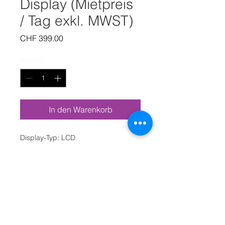
Display (Mietpreis
/ Tag exkl. MWST)
Preis
CHF 399.00
Anzahl
*
In den Warenkorb
Display-Typ: LCD
LED-Technologie: Direct LED
Bildqualität: UHD 4K
Bildschirmdiagonale: 217 cm (86 ")