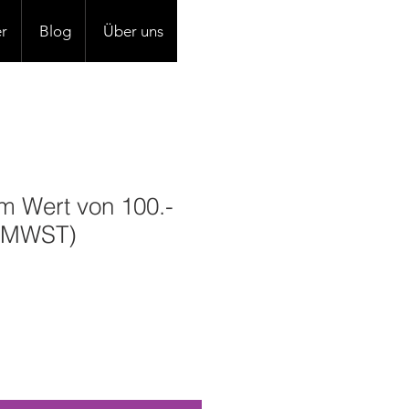
r
Blog
Über uns
m Wert von 100.-
. MWST)