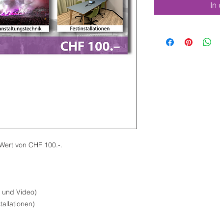
In
Wert von CHF 100.-.
n und Video)
stallationen)