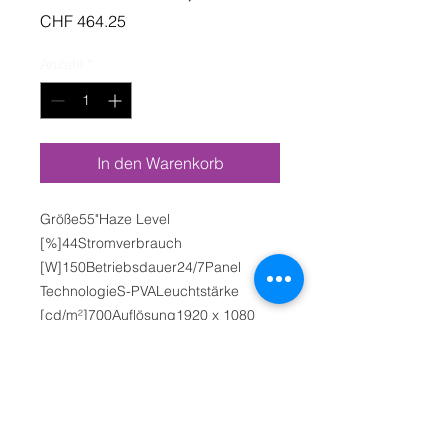
Preis
CHF 464.25
Anzahl
*
In den Warenkorb
Größe55"Haze Level 
[%]44Stromverbrauch 
[W]150Betriebsdauer24/7Panel 
TechnologieS-PVALeuchtstärke 
[cd/m²]700Auflösung1920 x 1080
Mietpreis / Tag