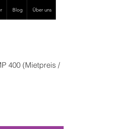
r
Blog
Über uns
P 400 (Mietpreis /