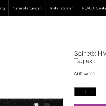
ung
Veranstaltungen
Installationen
REVOX Cente
Spinetix HM
Tag exk
Preis
CHF 140.00
Anzahl
*