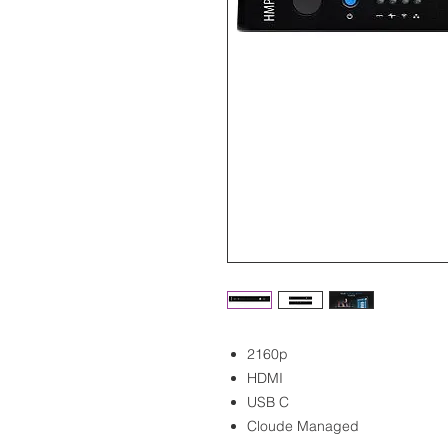
2160p
HDMI
USB C
Cloude Managed