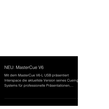
NEU: MasterCue V6
Mit dem MasterCue V6-L USB präsentiert
Interspace die aktuellste Version seines Cueing-
Systems für professionelle Präsentationen,...