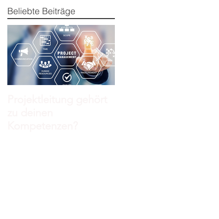
Beliebte Beiträge
Projektleitung gehört
Fullwhite®
zu deinen
Kompetenzen?