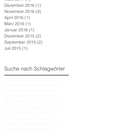
Dezember 2016
(1)
1 Beitrag
November 2016
(3)
3 Beiträge
April 2016
(1)
1 Beitrag
März 2016
(1)
1 Beitrag
Januar 2016
(1)
1 Beitrag
Dezember 2015
(2)
2 Beiträge
September 2015
(2)
2 Beiträge
Juli 2015
(1)
1 Beitrag
Suche nach Schlagwörter
1.25mm Pixel Pitch
2019
4K
AX5
Akkustrahler
Architektur
Astera
EM6000
Elation
Eventtechnik
Fernsehen
Film
FullWhite
Hog 4
KL Panel
Konferenzlösung
LED
LED Curved Screen
LED Fluter
LED-Wand
Leinwand
Licht
LichtundTon
Live Streaming
Mediendesign
PWM
Pixel Pitch
Produktionsleiter
RGBWLC